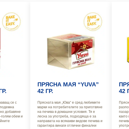
ПРЯСНА МАЯ “YUVA”
ПР
ГР.
42 ГР.
42 
чаващ се с
Прясната мая „Юва“ е сред любимите
Прясн
 подемна
марки на потребителите за приготвяне
разпо
сно добавяне
на печива в домашни условия. Тя е
пазар
-голям обем и
лесна за употреба, подходяща е за
както 
айните
направата на всякакви видове печива и
печив
гарантира винаги отлични финални
употр