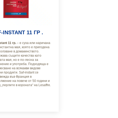
-INSTANT 11 ГР .
stant 11 гр.
– е суха или наричана
нстантна мая, която е пригодена
ползване в домакинството.
жава същите качества като
ата мая, но е по-лесна за
нение и употреба. Подходяща е
месване на всякакви видове
и продукти. Saf-instant се
вежда във Франция в
лжение на повече от 50 години и
 „перлите в короната“ на Lesaffre.