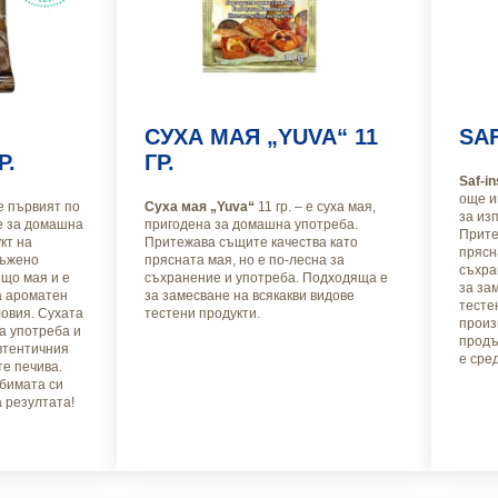
СУХА МАЯ „YUVA“ 11
SAF
Р.
ГР.
Saf-in
още и
 e първият по
Суха мая „Yuva“
11 гр. – е суха мая,
за из
re за домашна
пригодена за домашна употреба.
Прите
кт на
Притежава същите качества като
прясн
ръжено
прясната мая, но е по-лесна за
съхра
що мая и е
съхранение и употреба. Подходяща е
за за
а ароматен
за замесване на всякакви видове
тестен
овия. Сухата
тестени продукти.
произ
за употреба и
продъ
втентичния
е сред
те печива.
бимата си
 резултата!