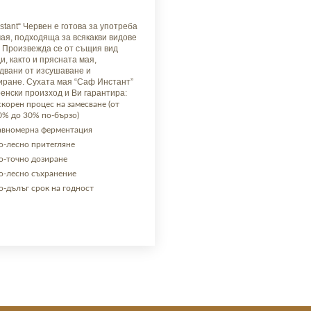
nstant“ Червен е готова за употреба
мая, подходяща за всякакви видове
. Произвежда се от същия вид
и, както и прясната мая,
двани от изсушаване и
иране. Сухата мая “Саф Инстант”
ренски произход и Ви гарантира:
скорен процес на замесване (от
0% до 30% по-бързо)
авномерна ферментация
о-лесно притегляне
о-точно дозиране
о-лесно съхранение
о-дълъг срок на годност