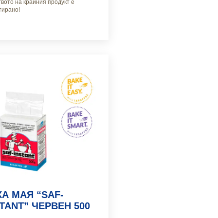
твото на крайния продукт е
тирано!
ХА МАЯ “SAF-
TANT” ЧЕРВЕН 500