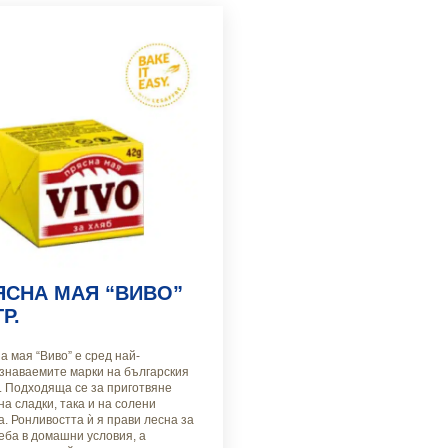
ЯСНА МАЯ “ВИВО”
ГР.
а мая “Виво” е сред най-
знаваемите марки на българския
. Подходяща се за приготвяне
на сладки, така и на солени
а. Ронливостта ѝ я прави лесна за
еба в домашни условия, а