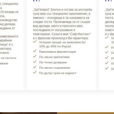
я, специално
на
„Saf Instant“ Златен е готова за употреба
„Saf I
 Отличава се
суха мая със специално приложение, а
суха 
ила,
именно – походяща е за направата на
теста
роизводство.
сладки теста. Произвежда се от същия
дрожд
ид дрожди,
вид дрожди, както и прясната мая,
после
ледвани от
последвани от изсушаване и
пакет
пакетиране. Сухата мая “Саф Инстант”
е с ф
 замесването
е с френски произход и Ви гарантира:
У
 крайния
Ускорен процес на замесване (от
1
пица“ е с
10% до 30% по-бързо)
Р
рантира:
Равномерна ферментация
есване
П
По-лесно притегляне
 на тестото
П
По-точно дозиране
виване
П
По-лесно съхранение
П
По-дълъг срок на годност