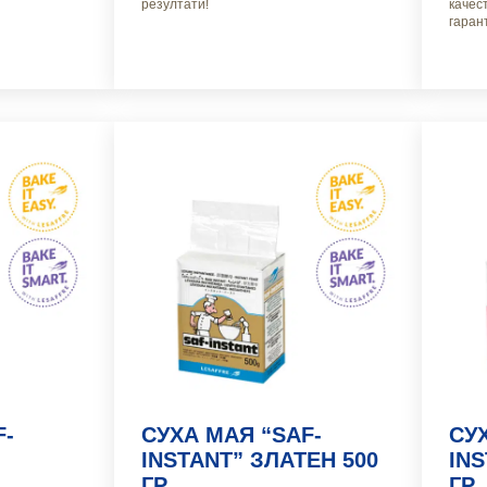
резултати!
качес
гаран
F-
СУХА МАЯ “SAF-
СУ
INSTANT” ЗЛАТЕН 500
INS
ГР.
ГР.