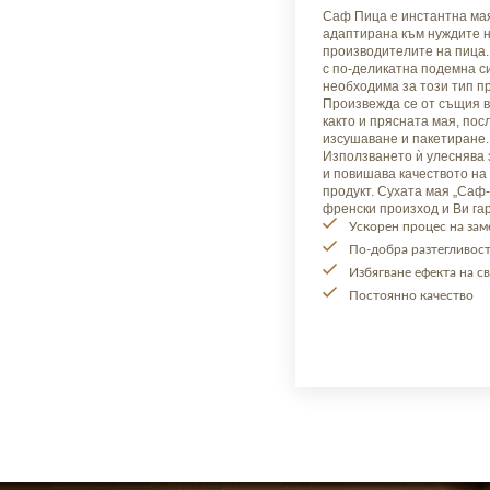
Саф Пица е инстантна ма
адаптирана към нуждите 
производителите на пица.
с по-деликатна подемна с
необходима за този тип п
Произвежда се от същия в
както и прясната мая, пос
изсушаване и пакетиране.
Използването ѝ улеснява
и повишава качеството на
продукт. Сухата мая „Саф-
френски произход и Ви га
Ускорен процес на зам
По-добра разтегливост
Избягване ефекта на с
Постоянно качество