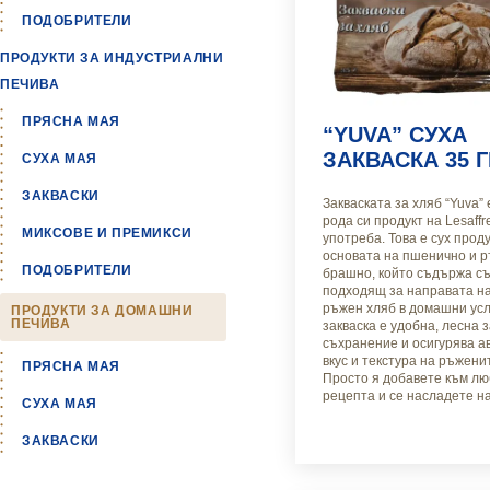
ПОДОБРИТЕЛИ
ПРОДУКТИ ЗА ИНДУСТРИАЛНИ
ПЕЧИВА
ПРЯСНА МАЯ
“YUVA” СУХА
ЗАКВАСКА 35 Г
СУХА МАЯ
ЗАКВАСКИ
Закваската за хляб “Yuva”
рода си продукт на Lesaff
МИКСОВЕ И ПРЕМИКСИ
употреба. Това е сух проду
основата на пшенично и 
ПОДОБРИТЕЛИ
брашно, който съдържа съ
подходящ за направата н
ръжен хляб в домашни усл
ПРОДУКТИ ЗА ДОМАШНИ
ПЕЧИВА
закваска е удобна, лесна 
съхранение и осигурява а
вкус и текстура на ръжени
ПРЯСНА МАЯ
Просто я добавете към лю
рецепта и се насладете на
СУХА МАЯ
ЗАКВАСКИ